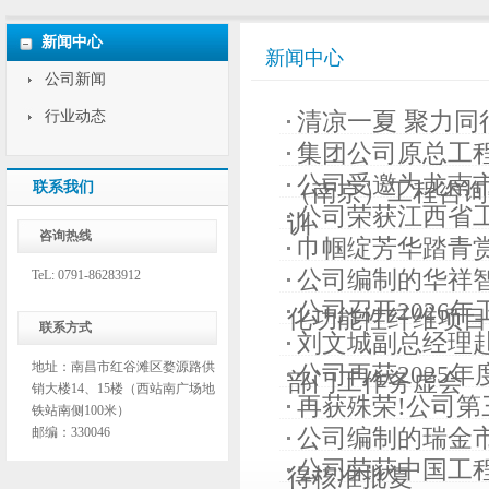
新闻中心
新闻中心
公司新闻
行业动态
清凉一夏 聚力同
集团公司原总工
公司受邀为龙南市
联系我们
（南京）工程咨询有
公司荣获江西省工
训
咨询热线
巾帼绽芳华踏青赏
公司编制的华祥
TeL: 0791-86283912
公司召开2026
化功能性纤维项目节
联系方式
刘文城副总经理
地址：南昌市红谷滩区婺源路供
公司再获2025
部门工作务虚会
销大楼14、15楼（西站南广场地
再获殊荣!公司
铁站南侧100米）
邮编：330046
公司编制的瑞金
公司荣获中国工
得核准批复