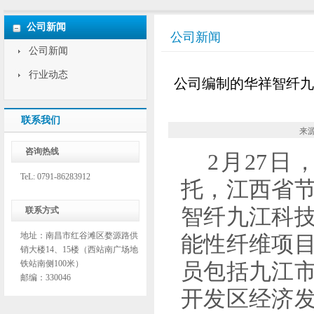
公司新闻
公司新闻
公司新闻
行业动态
公司编制的华祥智纤九
联系我们
来源
咨询热线
2月27
TeL: 0791-86283912
托，江西省
智纤九江科技
联系方式
地址：南昌市红谷滩区婺源路供
能性纤维项
销大楼14、15楼（西站南广场地
铁站南侧100米）
员包括九江
邮编：330046
开发区经济