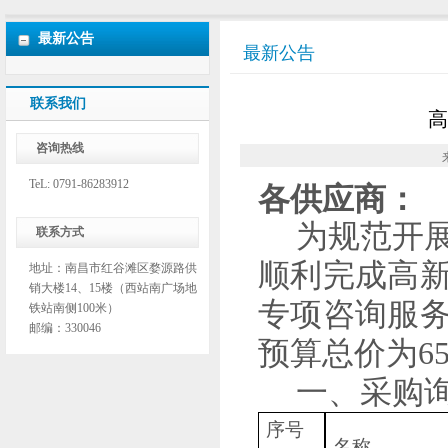
最新公告
最新公告
联系我们
高
咨询热线
TeL: 0791-86283912
各供应商：
为规范开
联系方式
顺利完成高
地址：南昌市红谷滩区婺源路供
销大楼14、15楼（西站南广场地
专项咨询服
铁站南侧100米）
邮编：330046
预算
总价
为
6
一、采购
序号
名称