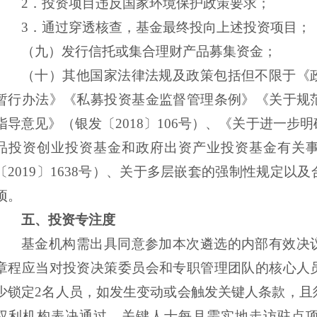
2．
投资项目违反国家环境保护政策要求；
3．
通过穿透核查，基金最终投向上述投资项目；
（九）
发行信托或集合理财产品募集资金；
（十）
其他国家法律法规及政策包括但不限于
《
暂行办法》
《私募投资基金监督管理条例》《关于规
指导意见》（银发〔
2018〕106号）、《关于进一
品投资创业投资基金和政府出资产业投资基金有关
〔2019〕1638号）、关于多层嵌套的强制性规定以
项。
五、
投资专注度
基金机构需出具同意参加本次遴选的内部有效决
章程应当对投资决策委员会和专职管理团队的核心人
少锁定
2名人员，如发生变动或会触发关键人条款，且
权利机构表决通过，关键人士每月需实地走访驻点