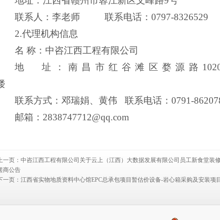
地址：江西省赣州市蓉江新区文峰路
9号
联系人：李老师
联系电话：
0797-8326529
2.代理机构信息
名
称：中咨江西工程有限
地 址：南昌市红谷滩区婺源路
1
楼
联系方式：邓瑞娟、黄伟
联系电话：
0791-8620
邮箱：
2838747712@qq.com
上一页：
中咨江西工程有限公司关于云上（江西）大数据发展有限公司员工新食堂装修工程（项
磋商公告
下一页：
江西省实物地质资料中心馆EPC总承包项目暂估价设备-岩心箱采购及安装项